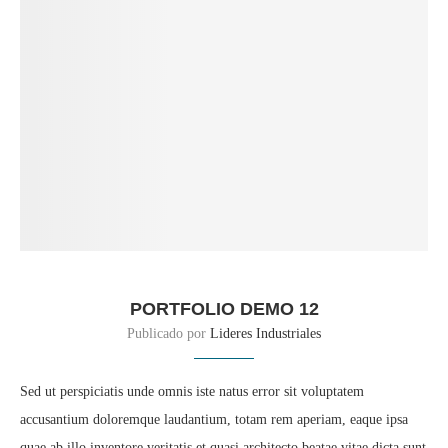
PORTFOLIO DEMO 12
Publicado por
Lideres Industriales
Sed ut perspiciatis unde omnis iste natus error sit voluptatem
accusantium doloremque laudantium, totam rem aperiam, eaque ipsa
quae ab illo inventore veritatis et quasi architecto beatae vitae dicta sunt