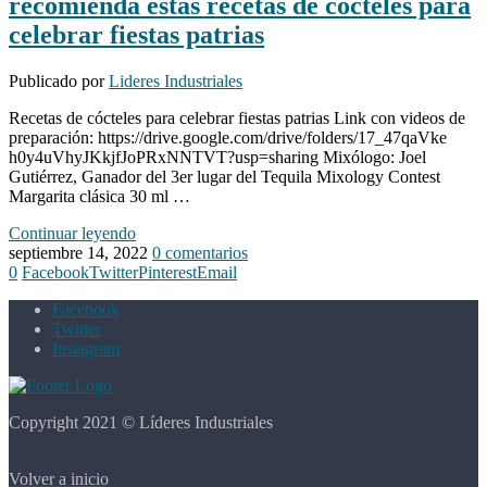
recomienda estas recetas de cócteles para
celebrar fiestas patrias
Publicado por
Lideres Industriales
Recetas de cócteles para celebrar fiestas patrias Link con videos de
preparación: https://drive.google.com/drive/folders/17_47qaVke
h0y4uVhyJKkjfJoPRxNNTVT?usp=sharing Mixólogo: Joel
Gutiérrez, Ganador del 3er lugar del Tequila Mixology Contest
Margarita clásica 30 ml …
Continuar leyendo
septiembre 14, 2022
0 comentarios
0
Facebook
Twitter
Pinterest
Email
Facebook
Twitter
Instagram
Copyright 2021 © Líderes Industriales
Volver a inicio