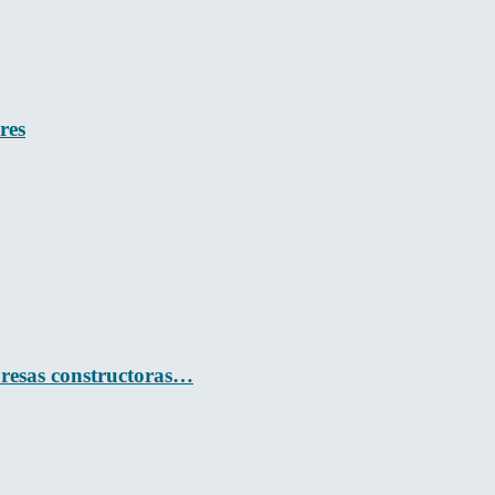
res
presas constructoras…