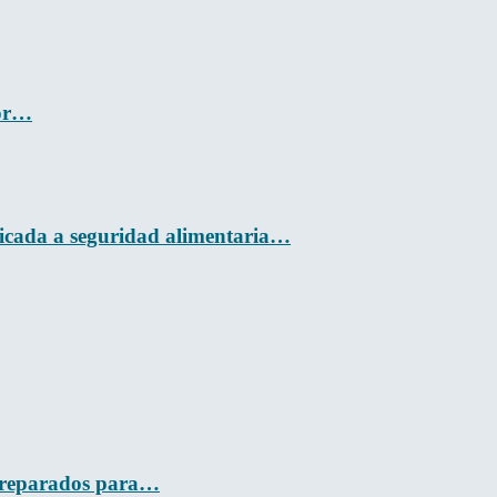
por…
plicada a seguridad alimentaria…
, preparados para…