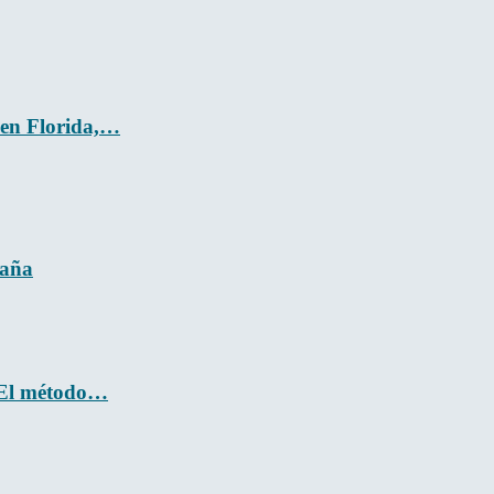
 en Florida,…
paña
: El método…