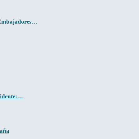
s Embajadores…
cidente:…
paña