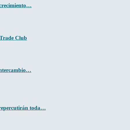
 crecimiento…
s Trade Club
 intercambio…
 repercutirán toda…