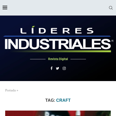
Revista Digital
Portada
»
TAG:
CRAFT