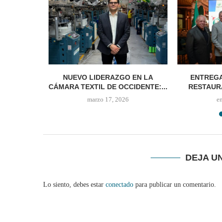
FRENTAR
NUEVO LIDERAZGO EN LA
ENTREGA
E.UU.
CÁMARA TEXTIL DE OCCIDENTE:...
RESTAUR
marzo 17, 2026
e
DEJA U
Lo siento, debes estar
conectado
para publicar un comentario.