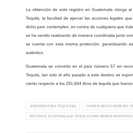
La obtención de este registro en Guatemala otorga a
Tequila, la facultad de ejercer las acciones legales que
dicho país contemplen, en contra de cualquiera que trate 
se ha venido realizando de manera coordinada junto con 
se cuenta con esta misma protección; garantizando as
auténtico.
Guatemala se convirtió en el país número 57 en reco
Tequila, tan solo el año pasado a este destino se expor
ciento respecto a los 291,604 litros de tequila que fuero
AGROINDUSTRIA TEQUILERA
CONSEJO REGULADOR DEL T
RECONOCE GUATEMALA AL TEQUILA COMO BEBIDA DISTINTIVA